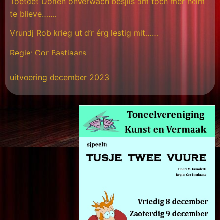
Toetdet Dorien onverwach besjlis om tóch mer heim
te blieve…….
Vrundj Rob krieg ut d’r érg lestig mit……
Regie: Cor Bastiaans
uitvoering december 2023