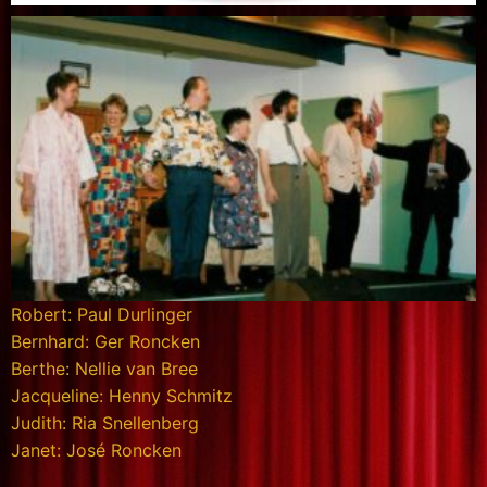
Robert: Paul Durlinger
Bernhard: Ger Roncken
Berthe: Nellie van Bree
Jacqueline: Henny Schmitz
Judith: Ria Snellenberg
Janet: José Roncken