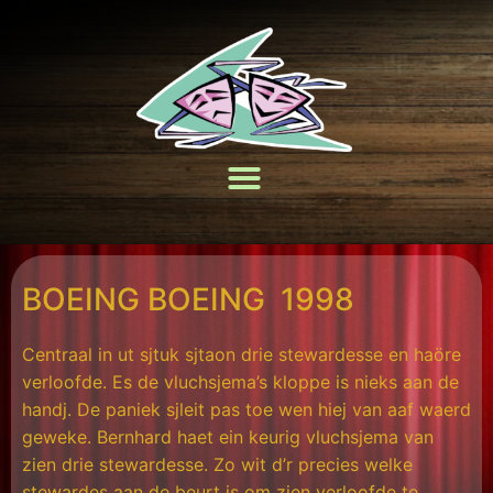
BOEING BOEING 1998
Centraal in ut sjtuk sjtaon drie stewardesse en haöre
verloofde. Es de vluchsjema’s kloppe is nieks aan de
handj. De paniek sjleit pas toe wen hiej van aaf waerd
geweke. Bernhard haet ein keurig vluchsjema van
zien drie stewardesse. Zo wit d’r precies welke
stewardes aan de beurt is om zien verloofde te