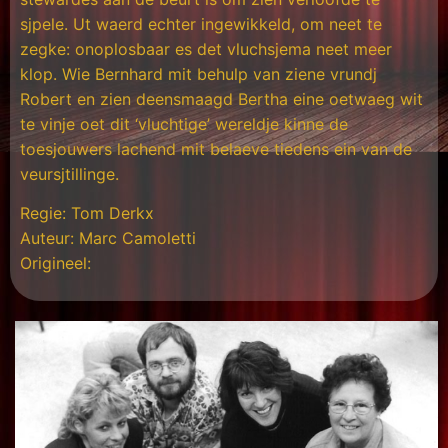
sjpele. Ut waerd echter ingewikkeld, om neet te
zegke: onoplosbaar es det vluchsjema neet meer
klop. Wie Bernhard mit behulp van ziene vrundj
Robert en zien deensmaagd Bertha eine oetwaeg wit
te vinje oet dit ‘vluchtige’ wereldje kinne de
toesjouwers lachend mit belaeve tiedens ein van de
veursjtillinge.
Regie: Tom Derkx
Auteur: Marc Camoletti
Origineel: