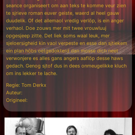
seance organiseert om aan teks te komme veur zien
te sjrieve roman euver geiste, waerd al heel gauw
duudelik. Of det allemaol vredig verlöp, is ein anger
verhaol. Doe zouws mer mit twee vrouwluuj
opgesjeep zitte. Det liek soms waal leuk, mer
sjeloersigheid kin vaol verpeste en esse dan sjtiekem
ein plan höbs oetgedokterd dan mosse dich neet
verwonjere es alles gans angers aaflöp desse haws
gedach. Genog sjtof dus in dees onmeugelikke kluch
om ins lekker te lache.
Regie: Tom Derkx
Auteur:
Origineel: