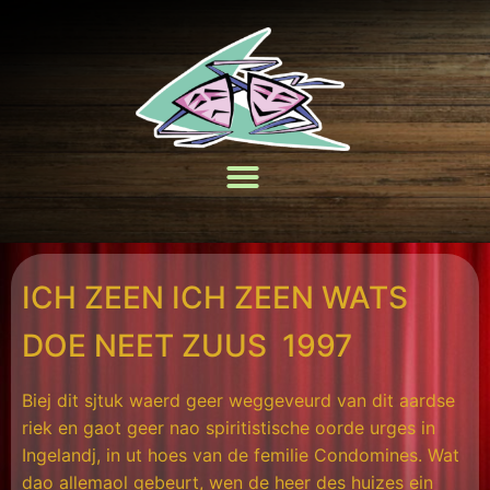
ICH ZEEN ICH ZEEN WATS
DOE NEET ZUUS 1997
Biej dit sjtuk waerd geer weggeveurd van dit aardse
riek en gaot geer nao spiritistische oorde urges in
Ingelandj, in ut hoes van de femilie Condomines. Wat
dao allemaol gebeurt, wen de heer des huizes ein