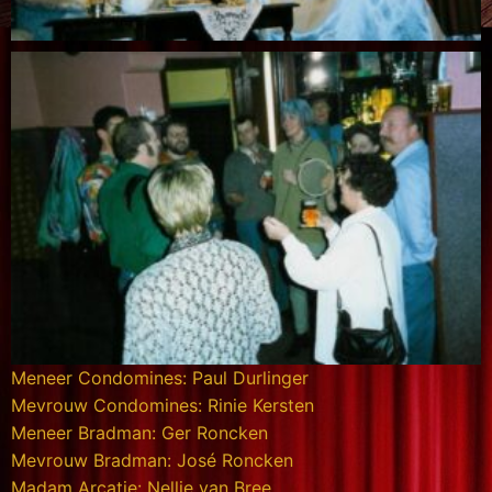
Meneer Condomines: Paul Durlinger
Mevrouw Condomines: Rinie Kersten
Meneer Bradman: Ger Roncken
Mevrouw Bradman: José Roncken
Madam Arcatie: Nellie van Bree