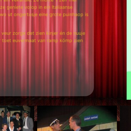
e geniete volop in ein Italiaanse
wo ut ongertusje eine grote puinhaop is
veur zorge det zien kinjer én de nuuje
èr toet euvermaat van ramp kömp zien