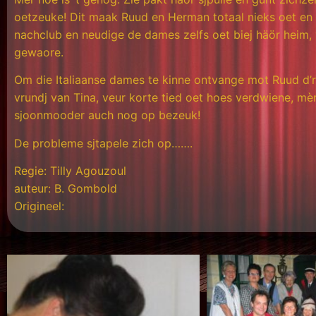
oetzeuke! Dit maak Ruud en Herman totaal nieks oet en z
nachclub en neudige de dames zelfs oet biej häör heim, 
gewaore.
Om die Italiaanse dames te kinne ontvange mot Ruud d’r 
vrundj van Tina, veur korte tied oet hoes verdwiene, m
sjoonmooder auch nog op bezeuk!
De probleme sjtapele zich op…….
Regie: Tilly Agouzoul
auteur: B. Gombold
Origineel: