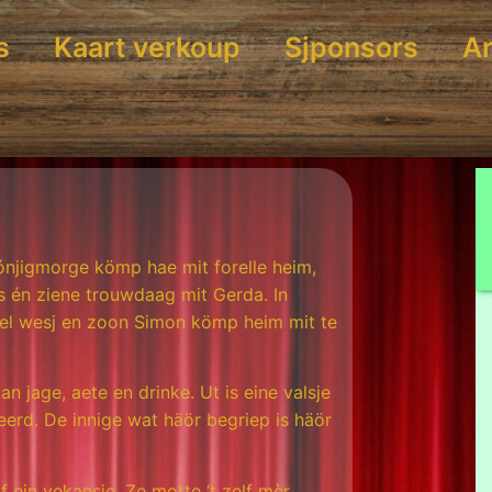
s
Kaart verkoup
Sjponsors
Ar
ónjigmorge kömp hae mit forelle heim,
s én ziene trouwdaag mit Gerda. In
oel wesj en zoon Simon kömp heim mit te
 jage, aete en drinke. Ut is eine valsje
teerd. De innige wat häör begriep is häör
f ein vekansie. Ze motte ‘t zelf mèr