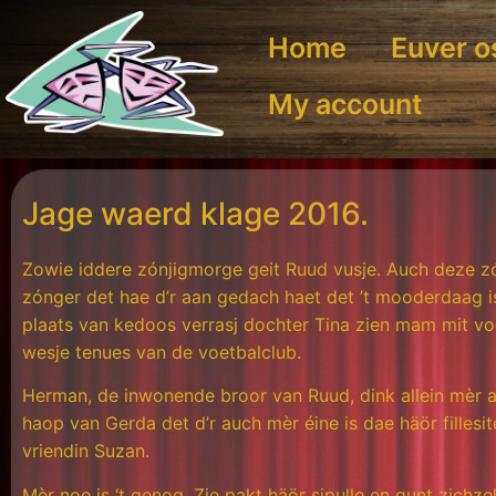
Home
Euver o
My account
Jage waerd klage 2016.
Zowie iddere zónjigmorge geit Ruud vusje. Auch deze z
zónger det hae d’r aan gedach haet det ’t mooderdaag i
plaats van kedoos verrasj dochter Tina zien mam mit v
wesje tenues van de voetbalclub.
Herman, de inwonende broor van Ruud, dink allein mèr aan
haop van Gerda det d’r auch mèr éine is dae häör fillesi
vriendin Suzan.
Mèr noe is ‘t genog. Zie pakt häör sjpulle en gunt zichzel