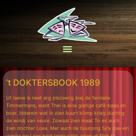
’t DOKTERSBOOK 1989
Ut laeve is neet erg plezeerig biej de femielie
Timmermans, want Thei is eine gierige café-baas en
boer. Idderein wat in zien buurt kömp krieg duchtig
de windj van veure. Zowaal zien maat To es auch
zien dochter Loes. Mer auch de buurjong Sjra dae ein
uigske op Loes haet laote valle, krieg ut flink te