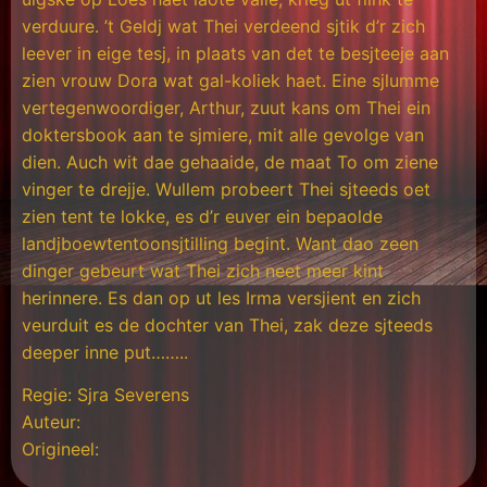
verduure. ’t Geldj wat Thei verdeend sjtik d’r zich
leever in eige tesj, in plaats van det te besjteeje aan
zien vrouw Dora wat gal-koliek haet. Eine sjlumme
vertegenwoordiger, Arthur, zuut kans om Thei ein
doktersbook aan te sjmiere, mit alle gevolge van
dien. Auch wit dae gehaaide, de maat To om ziene
vinger te drejje. Wullem probeert Thei sjteeds oet
zien tent te lokke, es d’r euver ein bepaolde
landjboewtentoonsjtilling begint. Want dao zeen
dinger gebeurt wat Thei zich neet meer kint
herinnere. Es dan op ut les Irma versjient en zich
veurduit es de dochter van Thei, zak deze sjteeds
deeper inne put……..
Regie: Sjra Severens
Auteur:
Origineel: