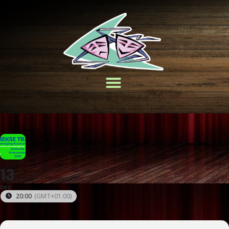
13
DEC
20:00
(GMT+01:00)